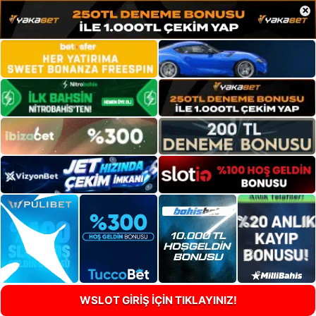
×
WSLOT GİRİŞ İÇİN TIKLAYINIZ!