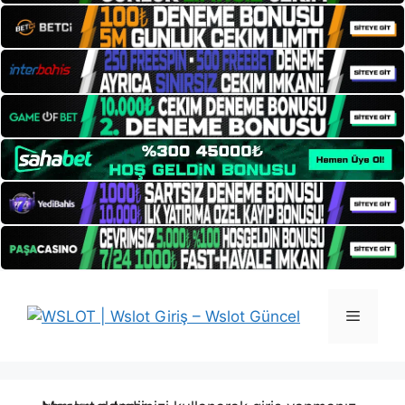
İçeriğe
atla
Menü