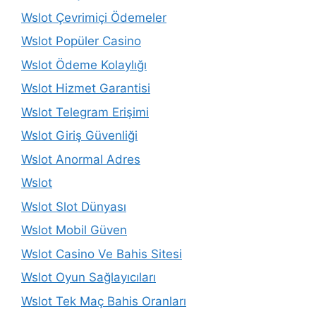
Wslot Çevrimiçi Ödemeler
Wslot Popüler Casino
Wslot Ödeme Kolaylığı
Wslot Hizmet Garantisi
Wslot Telegram Erişimi
Wslot Giriş Güvenliği
Wslot Anormal Adres
Wslot
Wslot Slot Dünyası
Wslot Mobil Güven
Wslot Casino Ve Bahis Sitesi
Wslot Oyun Sağlayıcıları
Wslot Tek Maç Bahis Oranları