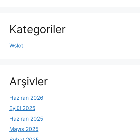
Kategoriler
Wslot
Arşivler
Haziran 2026
Eylül 2025
Haziran 2025
Mayıs 2025
Şubat 2025