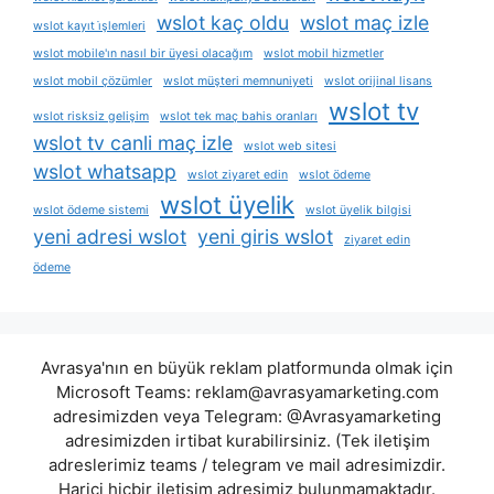
wslot kaç oldu
wslot maç izle
wslot kayıt i̇şlemleri
wslot mobile'ın nasıl bir üyesi olacağım
wslot mobil hizmetler
wslot mobil çözümler
wslot müşteri memnuniyeti
wslot orijinal lisans
wslot tv
wslot risksiz gelişim
wslot tek maç bahis oranları
wslot tv canli maç izle
wslot web sitesi
wslot whatsapp
wslot ziyaret edin
wslot ödeme
wslot üyelik
wslot ödeme sistemi
wslot üyelik bilgisi
yeni adresi wslot
yeni giris wslot
ziyaret edin
ödeme
Avrasya'nın en büyük reklam platformunda olmak için
Microsoft Teams:
reklam@avrasyamarketing.com
adresimizden veya Telegram: @Avrasyamarketing
adresimizden irtibat kurabilirsiniz. (Tek iletişim
adreslerimiz teams / telegram ve mail adresimizdir.
Harici hiçbir iletişim adresimiz bulunmamaktadır.