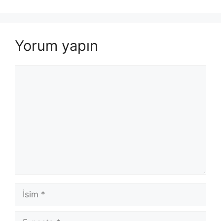
Yorum yapın
Yorum
İsim
E-