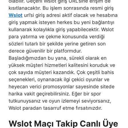
olabilir. Geçerli Wslot giriş URL’sine erişim de
kısıtlanacaktır. Bu işlem sonrasında resmi giriş
Wslot
url’si giriş adresi aktif olacak ve hesabına
giriş yapmak isteyen herkes bu yeni bağlantıyı
kullanarak kolaylıkla giriş yapabilecektir. Wslot
para yatırma ve çekme konusunda verdiği
sözleri tutarlı bir şekilde yerine getiren son
derece güvenilir bir platformdur.
Başladığımızdan bu yana, sürekli olarak en
yüksek müşteri hizmetleri kalitesini koruduk ve
çok sayıda müşteri kazandık. Çok çeşitli bahis
seçenekleri, oynanacak ilgi çekici oyunlar ve
heyecan verici promosyonlar sayesinde sitede
harika vakit geçirebilirsiniz. Eğer bir spor
tutkunuysanız ve oyun izlemeyi seviyorsanız,
Wslot paradan tasarruf etme fırsatınızdır.
Wslot Maçı Takip Canlı Üye