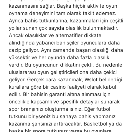
kazanmasını sağlar. Başka hiçbir aktivite oyun
oynama deneyimini tam olarak taklit edemez.
Ayrıca bahis tutkunlarına, kazanmaları için çeşitli
yollar sunan çok sayıda olasılık bulunmaktadır.
Ancak olasılıklar ve alternatifler dikkate
alındığında yabancı bahisçiler oyunculara daha
cazip geliyor. Aynı zamanda başarı olasılığı daha
yüksektir ve her oyunda daha fazla olasılık
vardır. Bu oyuncunun dikkatini çekti. Bu nedenle
uluslararası oyun geliştiricileri ona daha çekici
geliyor. Gerçek para kazanmak, Wslot belirlediği
kurallara göre bir casino faaliyeti olarak kabul
edilir. Bir bahisin garanti altına alınması için
öncelikle kapsamlı ve spesifik detaylar sunarak
spor branşınızı oluşturmalısınız. Eğer futbol
tutkunu biriyseniz bu sahaya bahis yapmanız
kazanma şansınızı arttıracaktır. Basketbol ya da
başka bir spora tutkunuz varsa bu oyunlara