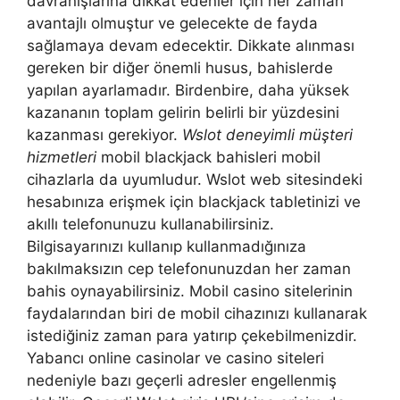
davranışlarına dikkat edenler için her zaman
avantajlı olmuştur ve gelecekte de fayda
sağlamaya devam edecektir. Dikkate alınması
gereken bir diğer önemli husus, bahislerde
yapılan ayarlamadır. Birdenbire, daha yüksek
kazananın toplam gelirin belirli bir yüzdesini
kazanması gerekiyor.
Wslot deneyimli müşteri
hizmetleri
mobil blackjack bahisleri mobil
cihazlarla da uyumludur. Wslot web sitesindeki
hesabınıza erişmek için blackjack tabletinizi ve
akıllı telefonunuzu kullanabilirsiniz.
Bilgisayarınızı kullanıp kullanmadığınıza
bakılmaksızın cep telefonunuzdan her zaman
bahis oynayabilirsiniz. Mobil casino sitelerinin
faydalarından biri de mobil cihazınızı kullanarak
istediğiniz zaman para yatırıp çekebilmenizdir.
Yabancı online casinolar ve casino siteleri
nedeniyle bazı geçerli adresler engellenmiş