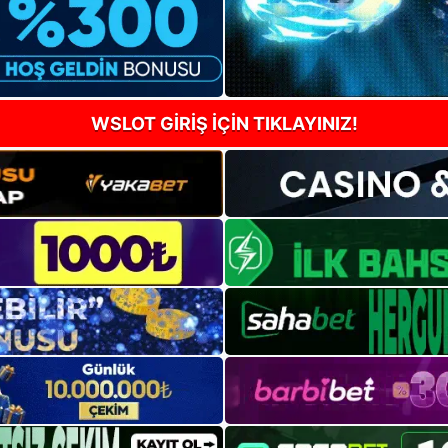
WSLOT GİRİŞ İÇİN TIKLAYINIZ!