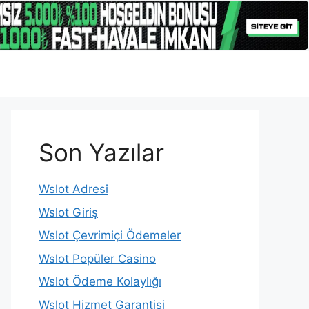
Son Yazılar
Wslot Adresi
Wslot Giriş
Wslot Çevrimiçi Ödemeler
Wslot Popüler Casino
Wslot Ödeme Kolaylığı
Wslot Hizmet Garantisi