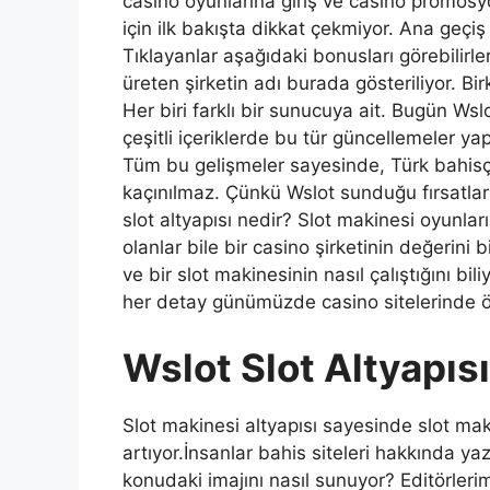
casino oyunlarına giriş ve casino promosyo
için ilk bakışta dikkat çekmiyor. Ana geçiş
Tıklayanlar aşağıdaki bonusları görebilirler
üreten şirketin adı burada gösteriliyor. Bir
Her biri farklı bir sunucuya ait. Bugün Ws
çeşitli içeriklerde bu tür güncellemeler yap
Tüm bu gelişmeler sayesinde, Türk bahisç
kaçınılmaz. Çünkü Wslot sunduğu fırsatlar
slot altyapısı nedir? Slot makinesi oyunl
olanlar bile bir casino şirketinin değerini 
ve bir slot makinesinin nasıl çalıştığını bil
her detay günümüzde casino sitelerinde ö
Wslot Slot Altyapısı
Slot makinesi altyapısı sayesinde slot maki
artıyor.İnsanlar bahis siteleri hakkında yaz
konudaki imajını nasıl sunuyor? Editörlerim