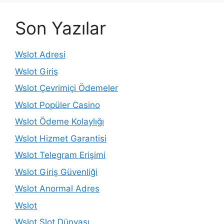
Son Yazılar
Wslot Adresi
Wslot Giriş
Wslot Çevrimiçi Ödemeler
Wslot Popüler Casino
Wslot Ödeme Kolaylığı
Wslot Hizmet Garantisi
Wslot Telegram Erişimi
Wslot Giriş Güvenliği
Wslot Anormal Adres
Wslot
Wslot Slot Dünyası