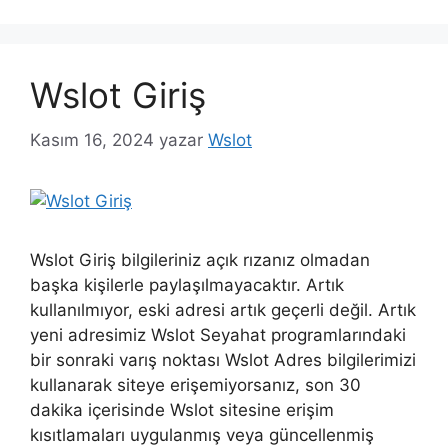
Wslot Giriş
Kasım 16, 2024
yazar
Wslot
Wslot Giriş bilgileriniz açık rızanız olmadan
başka kişilerle paylaşılmayacaktır. Artık
kullanılmıyor, eski adresi artık geçerli değil. Artık
yeni adresimiz Wslot Seyahat programlarındaki
bir sonraki varış noktası Wslot Adres bilgilerimizi
kullanarak siteye erişemiyorsanız, son 30
dakika içerisinde Wslot sitesine erişim
kısıtlamaları uygulanmış veya güncellenmiş