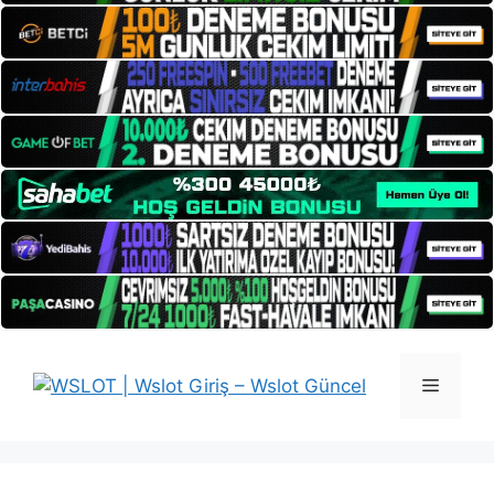
İçeriğe
atla
Menü