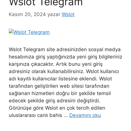
Wslot Telegram
Kasım 20, 2024
yazar
Wslot
Wslot Telegram site adresinizden sosyal medya
hesabınıza giriş yaptığınızda yeni giriş bilgileriniz
karşınıza çıkacaktır. Artık bunu yeni giriş
adresiniz olarak kullanabilirsiniz. Wslot kullanıcı
adı kayıtlı kullanıcılar listesine eklendi. Wslot
tarafından geliştirilen web sitesi tarafından
sağlanan hizmetleri doğru bir şekilde temsil
edecek şekilde giriş adresini değiştirdi.
Görünüşe göre Wslot en çok tercih edilen
uluslararası canlı bahis …
Devamını oku