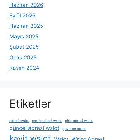
Haziran 2026
Eylül 2025
Haziran 2025
Mayıs 2025
Şubat 2025
Ocak 2025
Kasım 2024
Etiketler
adresi wslot
casino sitesi wslot
giris adresi wslot
güncel adresi wslot
güvenilir adres
kayit wslot
Wslot
Wslot Adresi