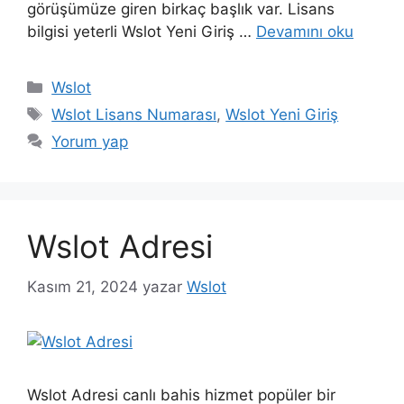
görüşümüze giren birkaç başlık var. Lisans
bilgisi yeterli Wslot Yeni Giriş …
Devamını oku
Kategoriler
Wslot
Etiketler
Wslot Lisans Numarası
,
Wslot Yeni Giriş
Yorum yap
Wslot Adresi
Kasım 21, 2024
yazar
Wslot
Wslot Adresi canlı bahis hizmet popüler bir