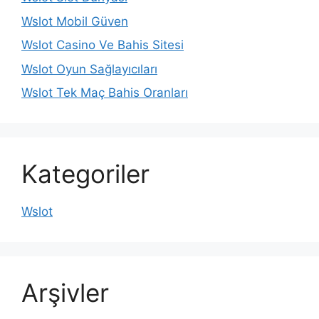
Wslot Mobil Güven
Wslot Casino Ve Bahis Sitesi
Wslot Oyun Sağlayıcıları
Wslot Tek Maç Bahis Oranları
Kategoriler
Wslot
Arşivler