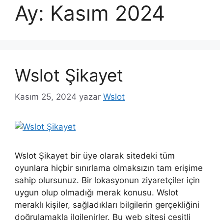
Ay:
Kasım 2024
Wslot Şikayet
Kasım 25, 2024
yazar
Wslot
Wslot Şikayet bir üye olarak sitedeki tüm
oyunlara hiçbir sınırlama olmaksızın tam erişime
sahip olursunuz. Bir lokasyonun ziyaretçiler için
uygun olup olmadığı merak konusu. Wslot
meraklı kişiler, sağladıkları bilgilerin gerçekliğini
doğrulamakla ilgilenirler. Bu web sitesi çeşitli