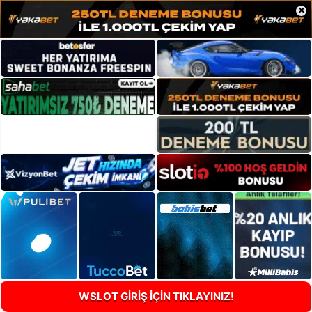
×
WSLOT GİRİŞ İÇİN TIKLAYINIZ!