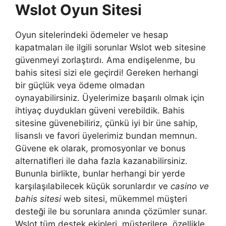
Wslot Oyun Sitesi
Oyun sitelerindeki ödemeler ve hesap
kapatmaları ile ilgili sorunlar Wslot web sitesine
güvenmeyi zorlaştırdı. Ama endişelenme, bu
bahis sitesi sizi ele geçirdi! Gereken herhangi
bir güçlük veya ödeme olmadan
oynayabilirsiniz. Üyelerimize başarılı olmak için
ihtiyaç duydukları güveni verebildik. Bahis
sitesine güvenebiliriz, çünkü iyi bir üne sahip,
lisanslı ve favori üyelerimiz bundan memnun.
Güvene ek olarak, promosyonlar ve bonus
alternatifleri ile daha fazla kazanabilirsiniz.
Bununla birlikte, bunlar herhangi bir yerde
karşılaşılabilecek küçük sorunlardır ve
casino ve
bahis sitesi
web sitesi, mükemmel müşteri
desteği ile bu sorunlara anında çözümler sunar.
Wslot tüm destek ekipleri, müşterilere, özellikle