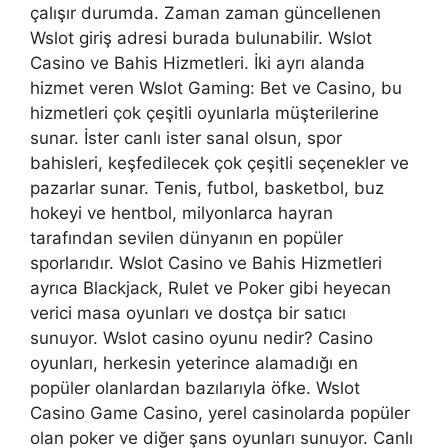
çalışır durumda. Zaman zaman güncellenen
Wslot giriş adresi burada bulunabilir. Wslot
Casino ve Bahis Hizmetleri. İki ayrı alanda
hizmet veren Wslot Gaming: Bet ve Casino, bu
hizmetleri çok çeşitli oyunlarla müşterilerine
sunar. İster canlı ister sanal olsun, spor
bahisleri, keşfedilecek çok çeşitli seçenekler ve
pazarlar sunar. Tenis, futbol, basketbol, buz
hokeyi ve hentbol, milyonlarca hayran
tarafından sevilen dünyanın en popüler
sporlarıdır. Wslot Casino ve Bahis Hizmetleri
ayrıca Blackjack, Rulet ve Poker gibi heyecan
verici masa oyunları ve dostça bir satıcı
sunuyor. Wslot casino oyunu nedir? Casino
oyunları, herkesin yeterince alamadığı en
popüler olanlardan bazılarıyla öfke. Wslot
Casino Game Casino, yerel casinolarda popüler
olan poker ve diğer şans oyunları sunuyor. Canlı