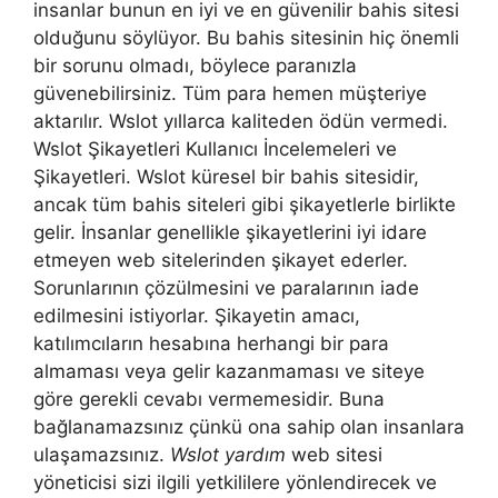
insanlar bunun en iyi ve en güvenilir bahis sitesi
olduğunu söylüyor. Bu bahis sitesinin hiç önemli
bir sorunu olmadı, böylece paranızla
güvenebilirsiniz. Tüm para hemen müşteriye
aktarılır. Wslot yıllarca kaliteden ödün vermedi.
Wslot Şikayetleri Kullanıcı İncelemeleri ve
Şikayetleri. Wslot küresel bir bahis sitesidir,
ancak tüm bahis siteleri gibi şikayetlerle birlikte
gelir. İnsanlar genellikle şikayetlerini iyi idare
etmeyen web sitelerinden şikayet ederler.
Sorunlarının çözülmesini ve paralarının iade
edilmesini istiyorlar. Şikayetin amacı,
katılımcıların hesabına herhangi bir para
almaması veya gelir kazanmaması ve siteye
göre gerekli cevabı vermemesidir. Buna
bağlanamazsınız çünkü ona sahip olan insanlara
ulaşamazsınız.
Wslot yardım
web sitesi
yöneticisi sizi ilgili yetkililere yönlendirecek ve