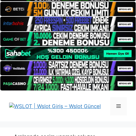
İçeriğe
atla
Menü