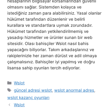
hesaplarının bilgisayar korsanlarından güvenli
olmasını sağlar. Sistemden kolayca ve
istediğiniz zaman para alabilirsiniz. Yasal olanlar
hükümet tarafından düzenlenir ve belirli
kurallara ve standartlara uymak zorundadır.
Hükümet tarafından yetkilendirilmemiş ve
yasadışı hizmetler ve ürünler sunan bir web
sitesidir. Olası bahisçiler Wslot nasıl bahis
yapacağını biliyorlar. Takım arkadaşlarınız ve
rakiplerinizle her zaman dürüst ve adil olmaya
çalışmalısınız. Bahisçiler iyi yapılmış ve doğru
lisansa sahip oyunları tercih ediyorlar.
Kategoriler
Wslot
Etiketler
güncel adresi wslot
,
wslot anormal adres
,
wslot kazanç oyunları
Wslot