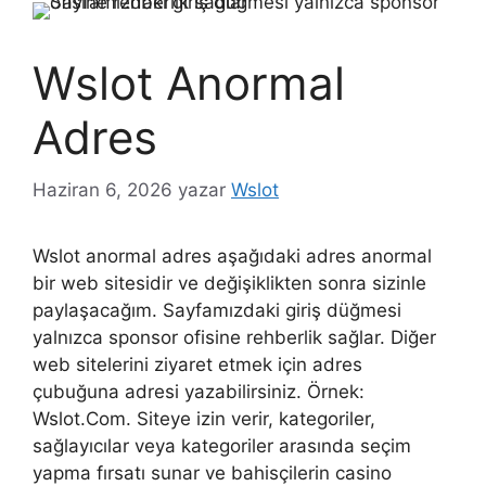
Wslot Anormal
Adres
Haziran 6, 2026
yazar
Wslot
Wslot anormal adres aşağıdaki adres anormal
bir web sitesidir ve değişiklikten sonra sizinle
paylaşacağım. Sayfamızdaki giriş düğmesi
yalnızca sponsor ofisine rehberlik sağlar. Diğer
web sitelerini ziyaret etmek için adres
çubuğuna adresi yazabilirsiniz. Örnek:
Wslot.Com. Siteye izin verir, kategoriler,
sağlayıcılar veya kategoriler arasında seçim
yapma fırsatı sunar ve bahisçilerin casino