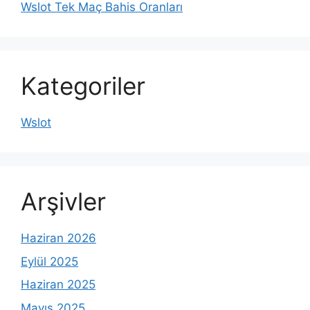
Wslot Tek Maç Bahis Oranları
Kategoriler
Wslot
Arşivler
Haziran 2026
Eylül 2025
Haziran 2025
Mayıs 2025