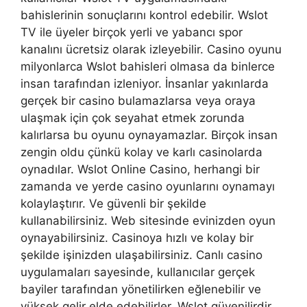
bahislerinin sonuçlarını kontrol edebilir. Wslot
TV ile üyeler birçok yerli ve yabancı spor
kanalını ücretsiz olarak izleyebilir. Casino oyunu
milyonlarca Wslot bahisleri olmasa da binlerce
insan tarafından izleniyor. İnsanlar yakınlarda
gerçek bir casino bulamazlarsa veya oraya
ulaşmak için çok seyahat etmek zorunda
kalırlarsa bu oyunu oynayamazlar. Birçok insan
zengin oldu çünkü kolay ve karlı casinolarda
oynadılar. Wslot Online Casino, herhangi bir
zamanda ve yerde casino oyunlarını oynamayı
kolaylaştırır. Ve güvenli bir şekilde
kullanabilirsiniz. Web sitesinde evinizden oyun
oynayabilirsiniz. Casinoya hızlı ve kolay bir
şekilde işinizden ulaşabilirsiniz. Canlı casino
uygulamaları sayesinde, kullanıcılar gerçek
bayiler tarafından yönetilirken eğlenebilir ve
yüksek gelir elde edebilirler. Wslot güvenilirdir.