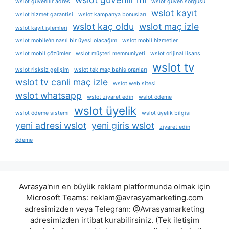
wslot güvenilir adres
wslot güven sorgusu
wslot kayıt
wslot hizmet garantisi
wslot kampanya bonusları
wslot kaç oldu
wslot maç izle
wslot kayıt i̇şlemleri
wslot mobile'ın nasıl bir üyesi olacağım
wslot mobil hizmetler
wslot mobil çözümler
wslot müşteri memnuniyeti
wslot orijinal lisans
wslot tv
wslot risksiz gelişim
wslot tek maç bahis oranları
wslot tv canli maç izle
wslot web sitesi
wslot whatsapp
wslot ziyaret edin
wslot ödeme
wslot üyelik
wslot ödeme sistemi
wslot üyelik bilgisi
yeni adresi wslot
yeni giris wslot
ziyaret edin
ödeme
Avrasya'nın en büyük reklam platformunda olmak için
Microsoft Teams:
reklam@avrasyamarketing.com
adresimizden veya Telegram: @Avrasyamarketing
adresimizden irtibat kurabilirsiniz. (Tek iletişim