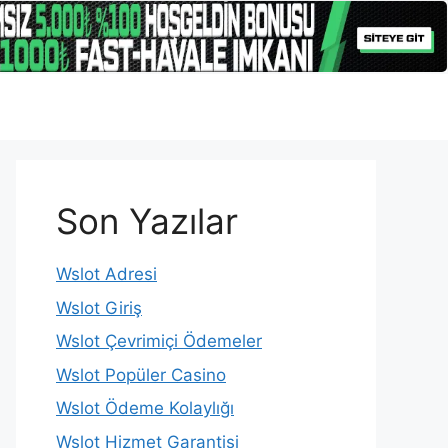
Son Yazılar
Wslot Adresi
Wslot Giriş
Wslot Çevrimiçi Ödemeler
Wslot Popüler Casino
Wslot Ödeme Kolaylığı
Wslot Hizmet Garantisi