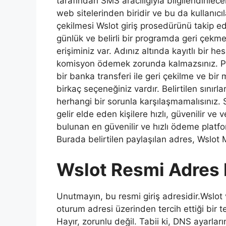
tarafından SMS aracılığıyla bilgilendirilece
web sitelerinden biridir ve bu da kullanıcı
çekilmesi Wslot giriş prosedürünü takip e
günlük ve belirli bir programda geri çekmek
erişiminiz var. Adınız altında kayıtlı bir
komisyon ödemek zorunda kalmazsınız. Para
bir banka transferi ile geri çekilme ve bir
birkaç seçeneğiniz vardır. Belirtilen sınır
herhangi bir sorunla karşılaşmamalısınız. S
gelir elde eden kişilere hızlı, güvenilir v
bulunan en güvenilir ve hızlı ödeme platfo
Burada belirtilen paylaşılan adres, Wslot Mü
Wslot Resmi Adres 
Unutmayın, bu resmi giriş adresidir.Wslot 
oturum adresi üzerinden tercih ettiği bir t
Hayır, zorunlu değil. Tabii ki, DNS ayarların