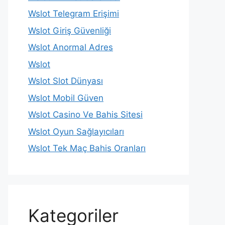
Wslot Telegram Erişimi
Wslot Giriş Güvenliği
Wslot Anormal Adres
Wslot
Wslot Slot Dünyası
Wslot Mobil Güven
Wslot Casino Ve Bahis Sitesi
Wslot Oyun Sağlayıcıları
Wslot Tek Maç Bahis Oranları
Kategoriler