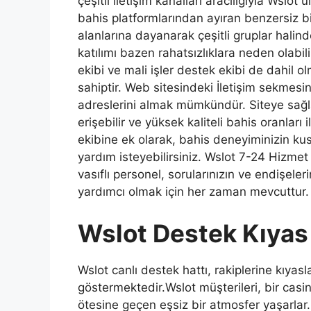
çeşitli iletişim kanalları aracılığıyla Wsl
bahis platformlarından ayıran benzersiz b
alanlarına dayanarak çeşitli gruplar halin
katılımı bazen rahatsızlıklara neden olabil
ekibi ve mali işler destek ekibi de dahil 
sahiptir. Web sitesindeki İletişim sekmesin
adreslerini almak mümkündür. Siteye sağl
erişebilir ve yüksek kaliteli bahis oranları
ekibine ek olarak, bahis deneyiminizin k
yardım isteyebilirsiniz. Wslot 7-24 Hizmet
vasıflı personel, sorularınızın ve endişeler
yardımcı olmak için her zaman mevcuttur.
Wslot Destek Kıya
Wslot canlı destek hattı, rakiplerine kıyasl
göstermektedir.Wslot müşterileri, bir casi
ötesine geçen eşsiz bir atmosfer yaşarla