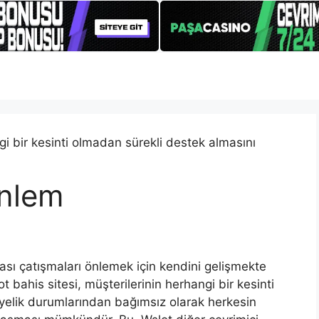
Önlem
ası çatışmaları önlemek için kendini gelişmekte
t bahis sitesi, müşterilerinin herhangi bir kesinti
yelik durumlarından bağımsız olarak herkesin